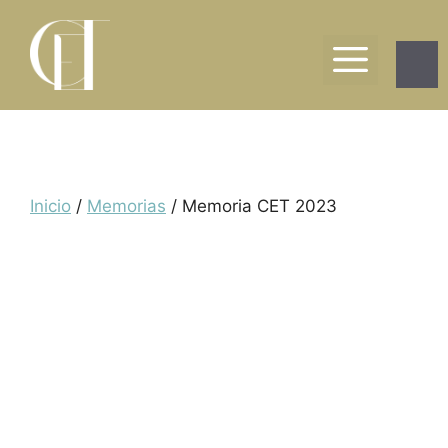
Saltar
al
Men
contenido
Inicio
/
Memorias
/ Memoria CET 2023