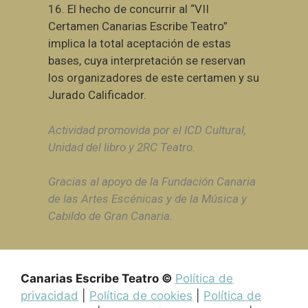
16.
El hecho de concurrir al “VII
Certamen Canarias Escribe Teatro”
implica la total aceptación de estas
bases, cuya interpretación se reservan
los organizadores de este certamen y su
Jurado Calificador.
Actividad promovida por el ICD Cultural,
Unidad del libro y 2RC Teatro.
Gracias al apoyo de la Fundación Canaria
de las Artes Escénicas y de la Música y
Cabildo de Gran Canaria.
Canarias Escribe Teatro ©
Política de
privacidad
|
Política de cookies
|
Política de